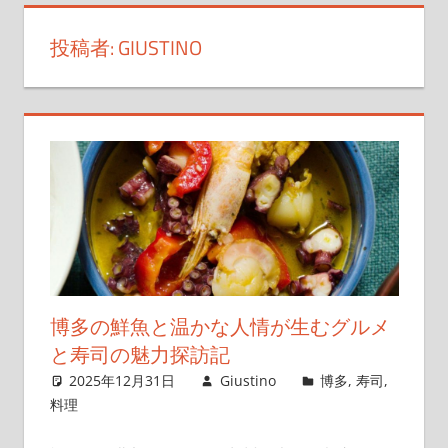
す
投稿者:
GIUSTINO
博
多
の
寿
司、
心
に
残
る
味
と
博多の鮮魚と温かな人情が生むグルメ
出
と寿司の魅力探訪記
会
2025年12月31日
Giustino
博多
,
寿司
,
え
料理
る
場