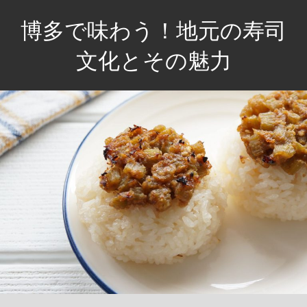
コ
博多で味わう！地元の寿司
ン
テ
文化とその魅力
ン
新
ツ
鮮
へ
な
ス
ネ
キ
タ
ッ
と
プ
職
人
技
が
織
り
な